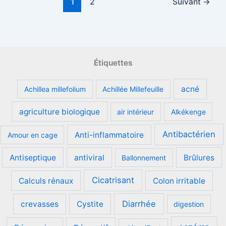
1
2
Suivant
→
Étiquettes
acné
Achillea millefolium
Achillée Millefeuille
agriculture biologique
air intérieur
Alkékenge
Antibactérien
Anti-inflammatoire
Amour en cage
Antiseptique
antiviral
Brûlures
Ballonnement
Cicatrisant
Calculs rénaux
Colon irritable
Diarrhée
crevasses
Cystite
digestion