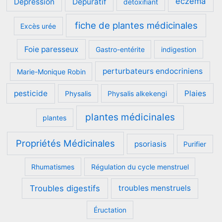
eczéma
Dépression
Dépuratif
détoxifiant
fiche de plantes médicinales
Excès urée
Foie paresseux
Gastro-entérite
indigestion
perturbateurs endocriniens
Marie-Monique Robin
pesticide
Plaies
Physalis
Physalis alkekengi
plantes médicinales
plantes
Propriétés Médicinales
psoriasis
Purifier
Rhumatismes
Régulation du cycle menstruel
Troubles digestifs
troubles menstruels
Éructation