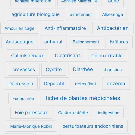
acné
Achillea millefolium
Achillée Millefeuille
agriculture biologique
air intérieur
Alkékenge
Antibactérien
Anti-inflammatoire
Amour en cage
Antiseptique
antiviral
Brûlures
Ballonnement
Cicatrisant
Calculs rénaux
Colon irritable
Diarrhée
crevasses
Cystite
digestion
eczéma
Dépression
Dépuratif
détoxifiant
fiche de plantes médicinales
Excès urée
Foie paresseux
Gastro-entérite
indigestion
perturbateurs endocriniens
Marie-Monique Robin