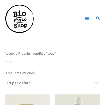
Aller
au
contenu
Rech
Accueil
/ Produits identifiés “souci”
souci
3 résultats affichés