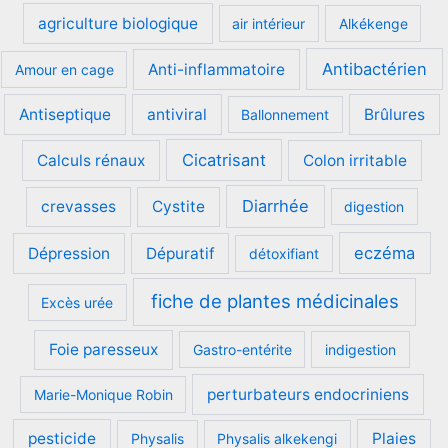
agriculture biologique
air intérieur
Alkékenge
Antibactérien
Anti-inflammatoire
Amour en cage
Antiseptique
antiviral
Brûlures
Ballonnement
Cicatrisant
Calculs rénaux
Colon irritable
Diarrhée
crevasses
Cystite
digestion
eczéma
Dépression
Dépuratif
détoxifiant
fiche de plantes médicinales
Excès urée
Foie paresseux
Gastro-entérite
indigestion
perturbateurs endocriniens
Marie-Monique Robin
pesticide
Plaies
Physalis
Physalis alkekengi