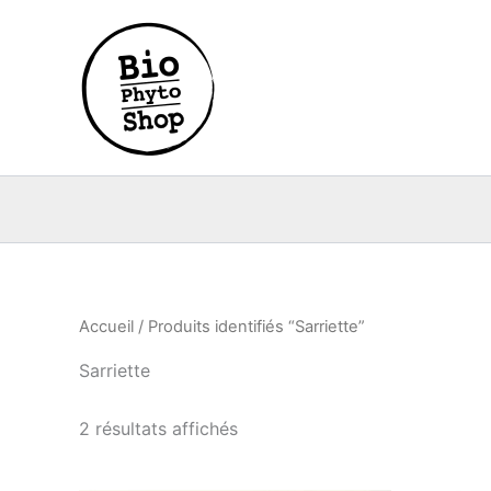
Aller
au
contenu
Accueil
/ Produits identifiés “Sarriette”
Sarriette
2 résultats affichés