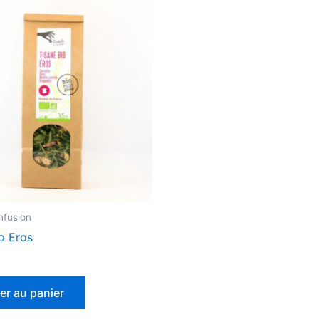
nfusion
o Eros
er au panier