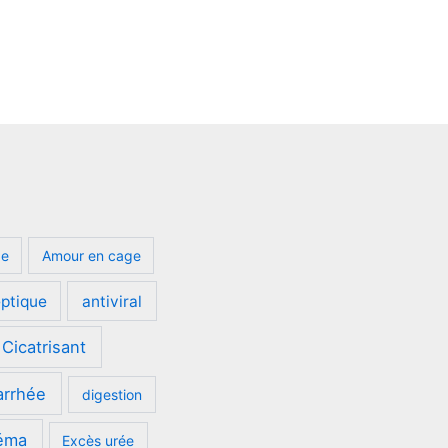
ge
Amour en cage
eptique
antiviral
Cicatrisant
arrhée
digestion
éma
Excès urée