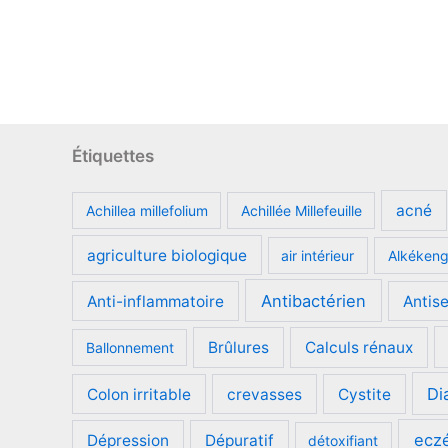
Étiquettes
acné
Achillea millefolium
Achillée Millefeuille
agriculture biologique
air intérieur
Alkéken
Antibactérien
Anti-inflammatoire
Antis
Brûlures
Calculs rénaux
Ballonnement
Di
Colon irritable
crevasses
Cystite
ecz
Dépression
Dépuratif
détoxifiant