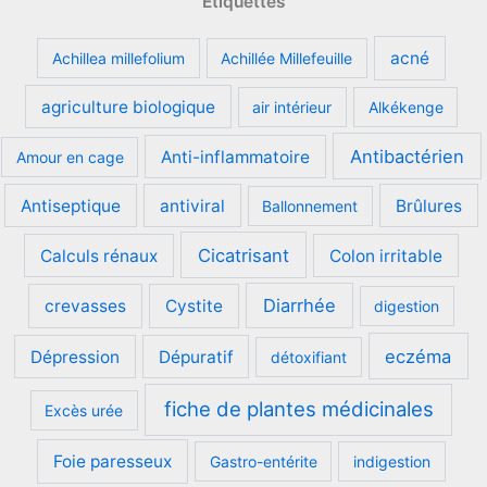
Étiquettes
acné
Achillea millefolium
Achillée Millefeuille
agriculture biologique
air intérieur
Alkékenge
Antibactérien
Anti-inflammatoire
Amour en cage
Antiseptique
antiviral
Brûlures
Ballonnement
Cicatrisant
Calculs rénaux
Colon irritable
Diarrhée
crevasses
Cystite
digestion
eczéma
Dépression
Dépuratif
détoxifiant
fiche de plantes médicinales
Excès urée
Foie paresseux
Gastro-entérite
indigestion