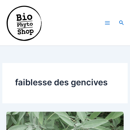
Aller
au
contenu
Rech
faiblesse des gencives