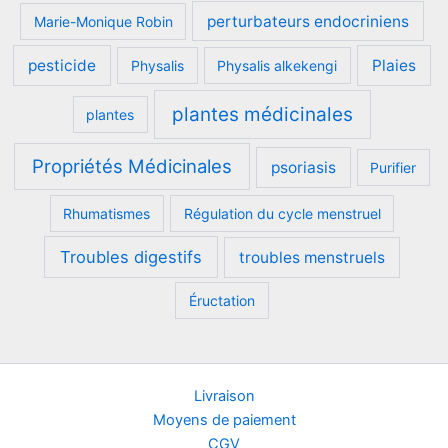
perturbateurs endocriniens
Marie-Monique Robin
pesticide
Plaies
Physalis
Physalis alkekengi
plantes médicinales
plantes
Propriétés Médicinales
psoriasis
Purifier
Rhumatismes
Régulation du cycle menstruel
Troubles digestifs
troubles menstruels
Éructation
Livraison
Moyens de paiement
CGV