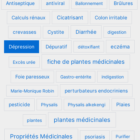
Antiseptique
antiviral
Brûlures
Ballonnement
Cicatrisant
Calculs rénaux
Colon irritable
Diarrhée
crevasses
Cystite
digestion
eczéma
Dépression
Dépuratif
détoxifiant
fiche de plantes médicinales
Excès urée
Foie paresseux
Gastro-entérite
indigestion
perturbateurs endocriniens
Marie-Monique Robin
pesticide
Plaies
Physalis
Physalis alkekengi
plantes médicinales
plantes
Propriétés Médicinales
psoriasis
Purifier