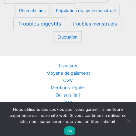
Rhumatismes
Régulation du cycle menstruel
Troubles digestifs
troubles menstruels
Éructation
Livraison
Moyens de paiement
CGV
Mentions légales
Qui suis-je ?
Blog
Nous utilisons des cookies pour vous garantir la meilleure
Contact
expérience sur notre site web. Si vous continuez à utiliser ce
Points de vente
site, nous supposerons que vous en êtes satisfait.
Copyright © 2026 Bio Phyto Shop
OK