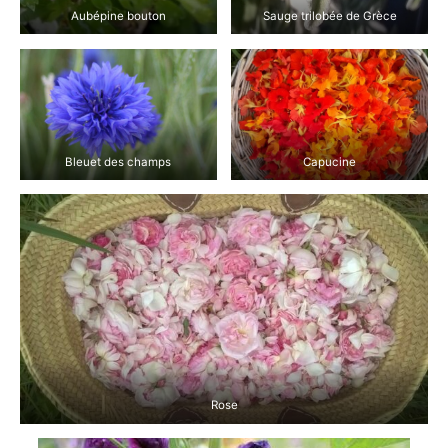
Aubépine bouton
Sauge trilobée de Grèce
Bleuet des champs
Capucine
Rose