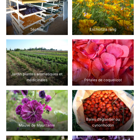
Séchoir
Escholtzia rang
Jardin plantes aromatiques et
médicinales
Pétales de coquelicot
Baies d’églantier ou
Mauve de Mauritanie
cynorrhodon