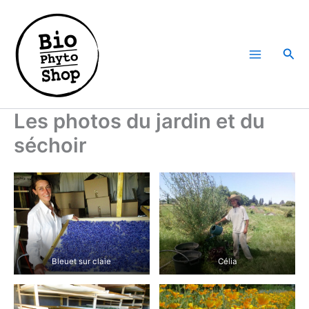
Aller
au
contenu
Rech
Les photos du jardin et du
séchoir
Bleuet sur claie
Célia