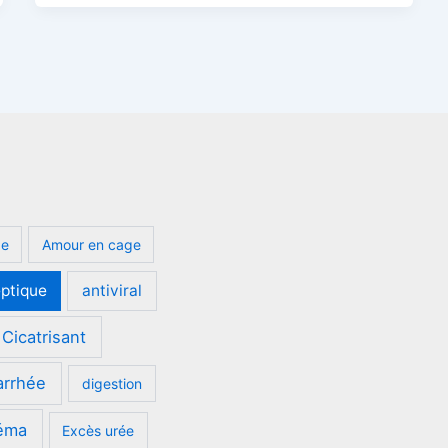
ge
Amour en cage
eptique
antiviral
Cicatrisant
arrhée
digestion
éma
Excès urée