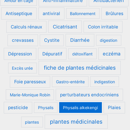
Antibactérien
Anti-inflammatoire
Amour en cage
Antiseptique
antiviral
Brûlures
Ballonnement
Cicatrisant
Calculs rénaux
Colon irritable
Diarrhée
crevasses
Cystite
digestion
eczéma
Dépression
Dépuratif
détoxifiant
fiche de plantes médicinales
Excès urée
Foie paresseux
Gastro-entérite
indigestion
perturbateurs endocriniens
Marie-Monique Robin
pesticide
Plaies
Physalis
Physalis alkekengi
plantes médicinales
plantes