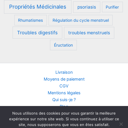
Propriétés Médicinales
psoriasis
Purifier
Rhumatismes
Régulation du cycle menstruel
Troubles digestifs
troubles menstruels
Éructation
Livraison
Moyens de paiement
CGV
Mentions légales
Qui suis-je ?
Blog
Nous utilisons des cookies pour vous garantir la meilleure
Contact
expérience sur notre site web. Si vous continuez à utiliser ce
Points de vente
site, nous supposerons que vous en êtes satisfait.