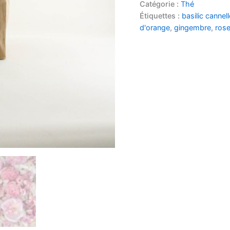
de
Catégorie :
Thé
Noël
Étiquettes :
basilic cannell
d'orange
,
gingembre
,
ros