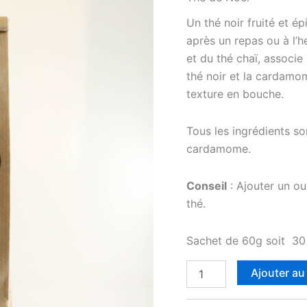
Un thé noir fruité et ép
après un repas ou à l’h
et du thé chaï, associe 
thé noir et la cardamo
texture en bouche.
Tous les ingrédients son
cardamome.
Conseil
: Ajouter un ou
thé.
Sachet de 60g soit 30 
quantité
Ajouter au
de
Thé