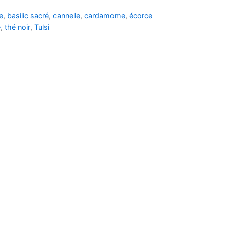
e
,
basilic sacré
,
cannelle
,
cardamome
,
écorce
e
,
thé noir
,
Tulsi