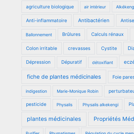
agriculture biologique
air intérieur
Alkéken
Antibactérien
Anti-inflammatoire
Antis
Brûlures
Calculs rénaux
Ballonnement
Di
Colon irritable
crevasses
Cystite
ecz
Dépression
Dépuratif
détoxifiant
fiche de plantes médicinales
Foie pare
perturbate
indigestion
Marie-Monique Robin
pesticide
Pl
Physalis
Physalis alkekengi
plantes médicinales
Propriétés Méd
Purifier
Rhumatismes
Régulation du cycle men