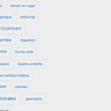
ge
Amour en cage
eptique
antiviral
Cicatrisant
arrhée
digestion
éma
Excès urée
sseux
Gastro-entérite
urs endocriniens
aies
plantes
icinales
psoriasis
struel