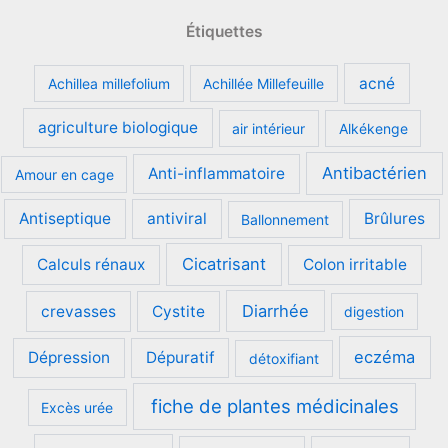
Étiquettes
acné
Achillea millefolium
Achillée Millefeuille
agriculture biologique
air intérieur
Alkékenge
Antibactérien
Anti-inflammatoire
Amour en cage
Antiseptique
antiviral
Brûlures
Ballonnement
Cicatrisant
Calculs rénaux
Colon irritable
Diarrhée
crevasses
Cystite
digestion
eczéma
Dépression
Dépuratif
détoxifiant
fiche de plantes médicinales
Excès urée