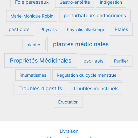
Foie paresseux
Gastro-entérite
indigestion
perturbateurs endocriniens
Marie-Monique Robin
pesticide
Plaies
Physalis
Physalis alkekengi
plantes médicinales
plantes
Propriétés Médicinales
psoriasis
Purifier
Rhumatismes
Régulation du cycle menstruel
Troubles digestifs
troubles menstruels
Éructation
Livraison