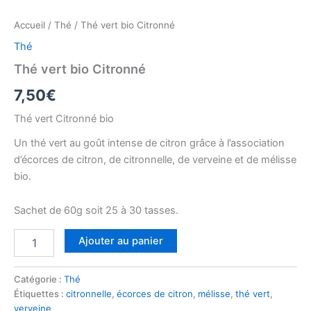
Accueil
/
Thé
/ Thé vert bio Citronné
Thé
Thé vert bio Citronné
7,50
€
Thé vert Citronné bio
Un thé vert au goût intense de citron grâce à l’association
d’écorces de citron, de citronnelle, de verveine et de mélisse
bio.
Sachet de 60g soit 25 à 30 tasses.
quantité
Ajouter au panier
de
Thé
vert
Catégorie :
Thé
bio
Étiquettes :
citronnelle
,
écorces de citron
,
mélisse
,
thé vert
,
Citronné
verveine