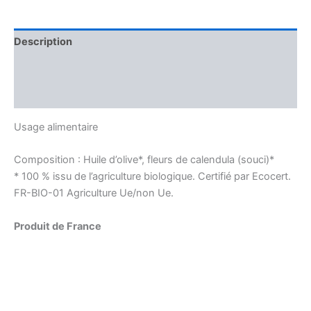
(souci)
Description
Informations complémentaires
Avis (0)
Usage alimentaire
Composition : Huile d’olive*, fleurs de calendula (souci)*
* 100 % issu de l’agriculture biologique. Certifié par Ecocert.
FR-BIO-01 Agriculture Ue/non Ue.
Produit de France