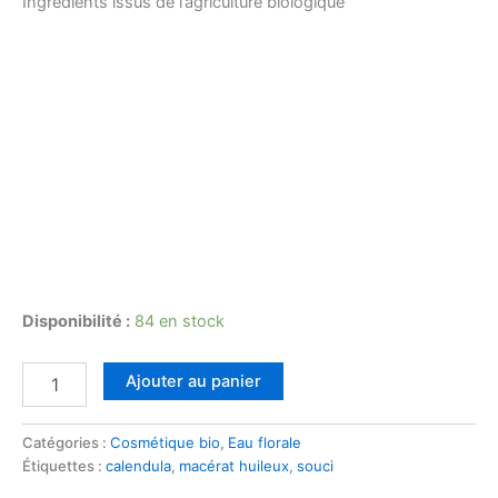
Ingrédients issus de l’agriculture biologique
Disponibilité :
84 en stock
quantité
Ajouter au panier
de
Macérat
huileux
Catégories :
Cosmétique bio
,
Eau florale
de
Étiquettes :
calendula
,
macérat huileux
,
souci
Calendula