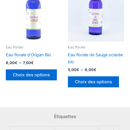
Eau florale
Eau florale
Eau florale d’Origan Bio
Eau florale de Sauge sclarée
bio
Plage
6,00
€
–
7,00
€
de
Plage
5,00
€
–
6,00
€
Ce
prix :
de
Choix des options
produit
Ce
6,00€
prix :
Choix des options
à
a
produ
5,00€
7,00€
à
plusieurs
a
6,00€
variations.
plusi
Les
variat
options
Les
Étiquettes
peuvent
optio
être
peuv