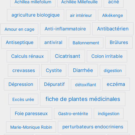
acné
Achillea millefolium
Achillée Millefeuille
choisies
être
sur
chois
agriculture biologique
air intérieur
Alkékenge
la
sur
page
la
Antibactérien
Anti-inflammatoire
Amour en cage
du
page
produit
du
Antiseptique
antiviral
Brûlures
Ballonnement
produ
Cicatrisant
Calculs rénaux
Colon irritable
Diarrhée
crevasses
Cystite
digestion
eczéma
Dépression
Dépuratif
détoxifiant
fiche de plantes médicinales
Excès urée
Foie paresseux
Gastro-entérite
indigestion
perturbateurs endocriniens
Marie-Monique Robin