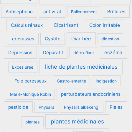
Antiseptique
antiviral
Brûlures
Ballonnement
Cicatrisant
Calculs rénaux
Colon irritable
Diarrhée
crevasses
Cystite
digestion
eczéma
Dépression
Dépuratif
détoxifiant
fiche de plantes médicinales
Excès urée
Foie paresseux
Gastro-entérite
indigestion
perturbateurs endocriniens
Marie-Monique Robin
pesticide
Plaies
Physalis
Physalis alkekengi
plantes médicinales
plantes