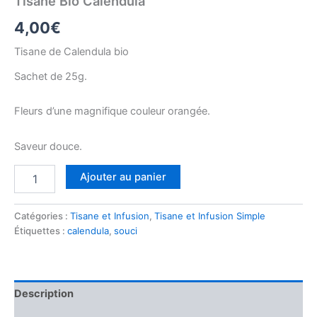
Tisane Bio Calendula
4,00
€
Tisane de Calendula bio
Sachet de 25g.
Fleurs d’une magnifique couleur orangée.
Saveur douce.
quantité
Ajouter au panier
de
Tisane
Bio
Catégories :
Tisane et Infusion
,
Tisane et Infusion Simple
Calendula
Étiquettes :
calendula
,
souci
Description