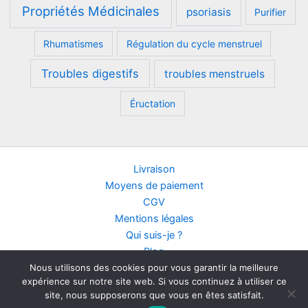
Propriétés Médicinales
psoriasis
Purifier
Rhumatismes
Régulation du cycle menstruel
Troubles digestifs
troubles menstruels
Éructation
Livraison
Moyens de paiement
CGV
Mentions légales
Qui suis-je ?
Blog
Nous utilisons des cookies pour vous garantir la meilleure
Contact
expérience sur notre site web. Si vous continuez à utiliser ce
Points de vente
site, nous supposerons que vous en êtes satisfait.