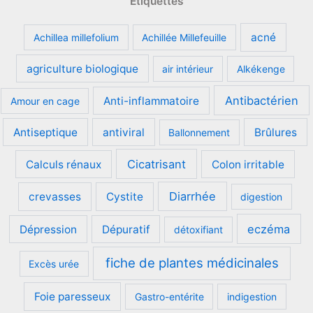
Étiquettes
acné
Achillea millefolium
Achillée Millefeuille
agriculture biologique
air intérieur
Alkékenge
Antibactérien
Anti-inflammatoire
Amour en cage
Antiseptique
antiviral
Brûlures
Ballonnement
Cicatrisant
Calculs rénaux
Colon irritable
Diarrhée
crevasses
Cystite
digestion
eczéma
Dépression
Dépuratif
détoxifiant
fiche de plantes médicinales
Excès urée
Foie paresseux
Gastro-entérite
indigestion