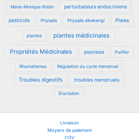
perturbateurs endocriniens
Marie-Monique Robin
pesticide
Plaies
Physalis
Physalis alkekengi
plantes médicinales
plantes
Propriétés Médicinales
psoriasis
Purifier
Rhumatismes
Régulation du cycle menstruel
Troubles digestifs
troubles menstruels
Éructation
Livraison
Moyens de paiement
CGV