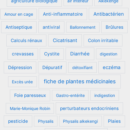
agriculture biologique
air intérieur
Alkékenge
Antibactérien
Anti-inflammatoire
Amour en cage
Antiseptique
antiviral
Brûlures
Ballonnement
Cicatrisant
Calculs rénaux
Colon irritable
Diarrhée
crevasses
Cystite
digestion
eczéma
Dépression
Dépuratif
détoxifiant
fiche de plantes médicinales
Excès urée
Foie paresseux
Gastro-entérite
indigestion
perturbateurs endocriniens
Marie-Monique Robin
pesticide
Plaies
Physalis
Physalis alkekengi