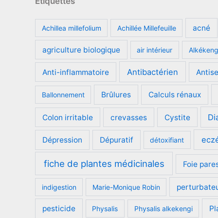
Étiquettes
acné
Achillea millefolium
Achillée Millefeuille
agriculture biologique
air intérieur
Alkéken
Antibactérien
Anti-inflammatoire
Antis
Brûlures
Calculs rénaux
Ballonnement
Di
Colon irritable
crevasses
Cystite
ecz
Dépression
Dépuratif
détoxifiant
fiche de plantes médicinales
Foie pare
perturbate
indigestion
Marie-Monique Robin
pesticide
Pl
Physalis
Physalis alkekengi