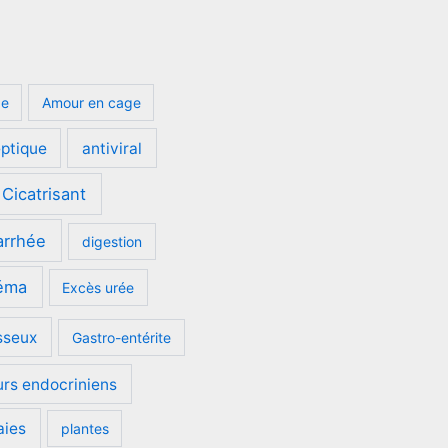
ge
Amour en cage
eptique
antiviral
Cicatrisant
arrhée
digestion
éma
Excès urée
sseux
Gastro-entérite
urs endocriniens
aies
plantes