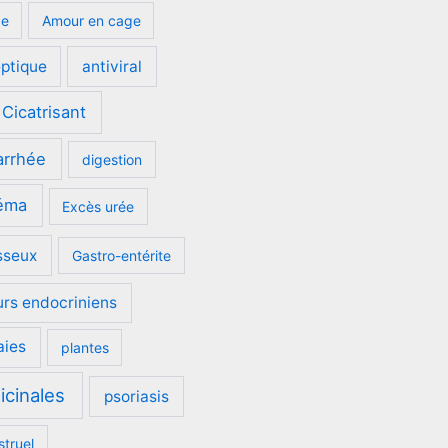
ge
Amour en cage
eptique
antiviral
Cicatrisant
arrhée
digestion
éma
Excès urée
sseux
Gastro-entérite
urs endocriniens
aies
plantes
icinales
psoriasis
struel