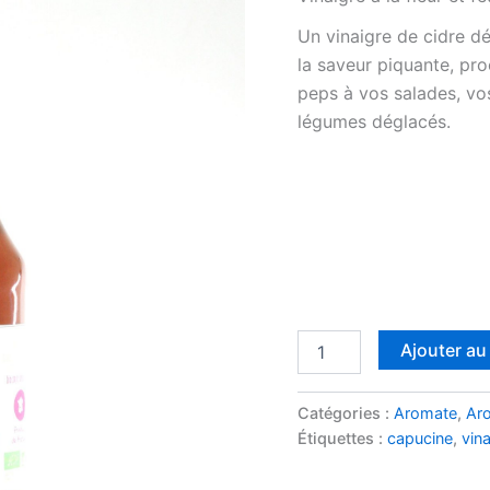
Un vinaigre de cidre d
la saveur piquante, pr
peps à vos salades, vos
légumes déglacés.
quantité
Ajouter au
de
Vinaigre
à
Catégories :
Aromate
,
Ar
la
Étiquettes :
capucine
,
vina
Capucine
Bio