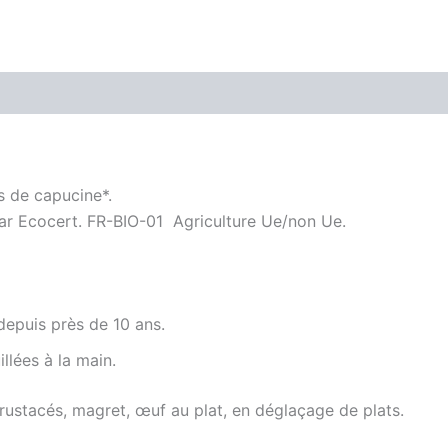
Avis (0)
es de capucine*.
é par Ecocert. FR-BIO-01 Agriculture Ue/non Ue.
depuis près de 10 ans.
illées à la main.
 crustacés, magret, œuf au plat, en déglaçage de plats.