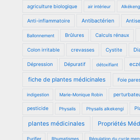
agriculture biologique
air intérieur
Alkéken
Antibactérien
Anti-inflammatoire
Antis
Brûlures
Calculs rénaux
Ballonnement
Di
Colon irritable
crevasses
Cystite
ecz
Dépression
Dépuratif
détoxifiant
fiche de plantes médicinales
Foie pare
perturbate
indigestion
Marie-Monique Robin
pesticide
Pl
Physalis
Physalis alkekengi
plantes médicinales
Propriétés Méd
Purifier
Rhumatismes
Régulation du cycle men