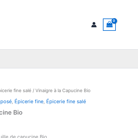
chercher
icerie fine salé
/ Vinaigre à la Capucine Bio
mposé
,
Épicerie fine
,
Épicerie fine salé
cine Bio
euille de capucine Bio