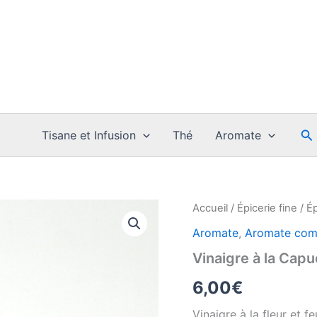
Re
Tisane et Infusion
Thé
Aromate
Accueil
/
Épicerie fine
/
Ép
Aromate
,
Aromate co
Vinaigre à la Capu
6,00
€
Vinaigre à la fleur et f