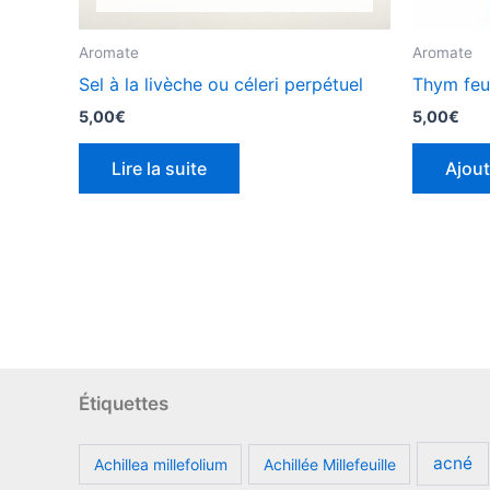
Aromate
Aromate
Sel à la livèche ou céleri perpétuel
Thym feui
5,00
€
5,00
€
Lire la suite
Ajout
Étiquettes
acné
Achillea millefolium
Achillée Millefeuille