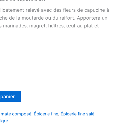
élicatement relevé avec des fleurs de capucine à
oche de la moutarde ou du raifort. Apportera un
 marinades, magret, huîtres, œuf au plat et
 panier
omate composé
,
Épicerie fine
,
Épicerie fine salé
igre