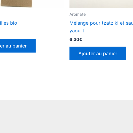
Aromate
lles bio
Mélange pour tzatziki et sa
yaourt
6,30
€
er au panier
Ajouter au panier