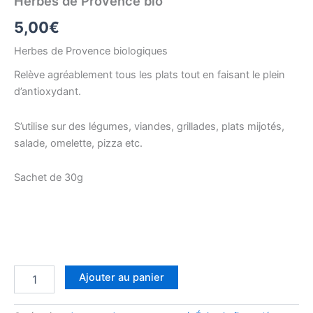
Herbes de Provence bio
5,00
€
Herbes de Provence biologiques
Relève agréablement tous les plats tout en faisant le plein
d’antioxydant.
S’utilise sur des légumes, viandes, grillades, plats mijotés,
salade, omelette, pizza etc.
Sachet de 30g
quantité
Ajouter au panier
de
Herbes