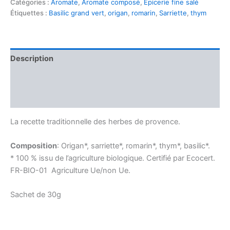
de
Catégories :
Aromate
,
Aromate composé
,
Épicerie fine salé
Provence
Étiquettes :
Basilic grand vert
,
origan
,
romarin
,
Sarriette
,
thym
bio
Description
Informations complémentaires
Avis (0)
La recette traditionnelle des herbes de provence.
Composition
: Origan*, sarriette*, romarin*, thym*, basilic*.
* 100 % issu de l’agriculture biologique. Certifié par Ecocert.
FR-BIO-01 Agriculture Ue/non Ue.
Sachet de 30g