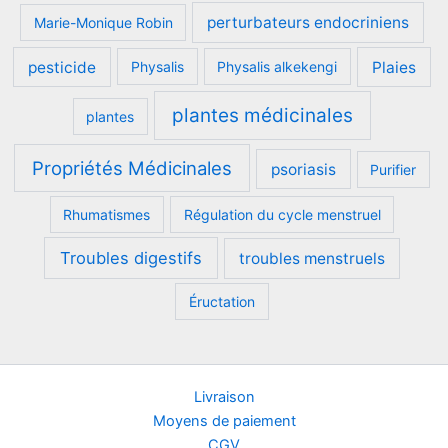
perturbateurs endocriniens
Marie-Monique Robin
pesticide
Plaies
Physalis
Physalis alkekengi
plantes médicinales
plantes
Propriétés Médicinales
psoriasis
Purifier
Rhumatismes
Régulation du cycle menstruel
Troubles digestifs
troubles menstruels
Éructation
Livraison
Moyens de paiement
CGV