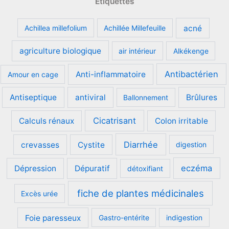
Étiquettes
acné
Achillea millefolium
Achillée Millefeuille
agriculture biologique
air intérieur
Alkékenge
Antibactérien
Anti-inflammatoire
Amour en cage
Antiseptique
antiviral
Brûlures
Ballonnement
Cicatrisant
Calculs rénaux
Colon irritable
Diarrhée
crevasses
Cystite
digestion
eczéma
Dépression
Dépuratif
détoxifiant
fiche de plantes médicinales
Excès urée
Foie paresseux
Gastro-entérite
indigestion