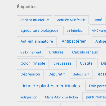
Étiquettes
acné
Achillea millefolium
Achillée Millefeuille
agriculture biologique
air intérieur
Alkéken
Antibactérien
Anti-inflammatoire
Antis
Brûlures
Calculs rénaux
Ballonnement
Di
Colon irritable
crevasses
Cystite
ecz
Dépression
Dépuratif
détoxifiant
fiche de plantes médicinales
Foie pare
perturbate
indigestion
Marie-Monique Robin