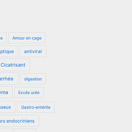
ge
Amour en cage
eptique
antiviral
Cicatrisant
arrhée
digestion
éma
Excès urée
sseux
Gastro-entérite
urs endocriniens