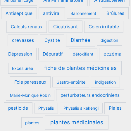
Anti-inflammatoire
Amour en cage
Antiseptique
antiviral
Brûlures
Ballonnement
Cicatrisant
Calculs rénaux
Colon irritable
Diarrhée
crevasses
Cystite
digestion
eczéma
Dépression
Dépuratif
détoxifiant
fiche de plantes médicinales
Excès urée
Foie paresseux
Gastro-entérite
indigestion
perturbateurs endocriniens
Marie-Monique Robin
pesticide
Plaies
Physalis
Physalis alkekengi
plantes médicinales
plantes