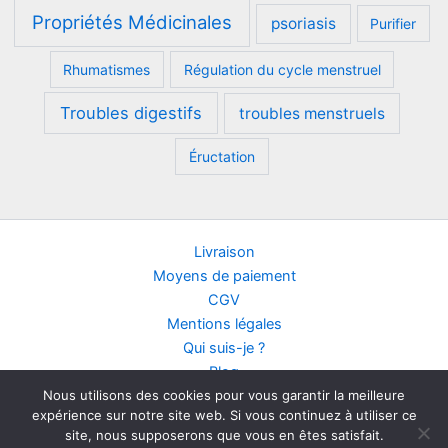
Propriétés Médicinales
psoriasis
Purifier
Rhumatismes
Régulation du cycle menstruel
Troubles digestifs
troubles menstruels
Éructation
Livraison
Moyens de paiement
CGV
Mentions légales
Qui suis-je ?
Blog
Nous utilisons des cookies pour vous garantir la meilleure
Contact
expérience sur notre site web. Si vous continuez à utiliser ce
Points de vente
site, nous supposerons que vous en êtes satisfait.