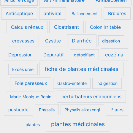
Anti-inflammatoire
Amour en cage
Antiseptique
antiviral
Brûlures
Ballonnement
Cicatrisant
Calculs rénaux
Colon irritable
Diarrhée
crevasses
Cystite
digestion
eczéma
Dépression
Dépuratif
détoxifiant
fiche de plantes médicinales
Excès urée
Foie paresseux
Gastro-entérite
indigestion
perturbateurs endocriniens
Marie-Monique Robin
pesticide
Plaies
Physalis
Physalis alkekengi
plantes médicinales
plantes