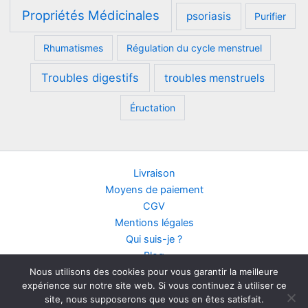
Propriétés Médicinales
psoriasis
Purifier
Rhumatismes
Régulation du cycle menstruel
Troubles digestifs
troubles menstruels
Éructation
Livraison
Moyens de paiement
CGV
Mentions légales
Qui suis-je ?
Blog
Nous utilisons des cookies pour vous garantir la meilleure
Contact
expérience sur notre site web. Si vous continuez à utiliser ce
Points de vente
site, nous supposerons que vous en êtes satisfait.