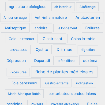
agriculture biologique
air intérieur
Alkékenge
Antibactérien
Anti-inflammatoire
Amour en cage
Antiseptique
antiviral
Brûlures
Ballonnement
Cicatrisant
Calculs rénaux
Colon irritable
Diarrhée
crevasses
Cystite
digestion
eczéma
Dépression
Dépuratif
détoxifiant
fiche de plantes médicinales
Excès urée
Foie paresseux
Gastro-entérite
indigestion
perturbateurs endocriniens
Marie-Monique Robin
pesticide
Plaies
Physalis
Physalis alkekengi