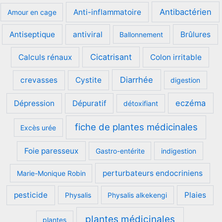
Antibactérien
Anti-inflammatoire
Amour en cage
Antiseptique
antiviral
Brûlures
Ballonnement
Cicatrisant
Calculs rénaux
Colon irritable
Diarrhée
crevasses
Cystite
digestion
eczéma
Dépression
Dépuratif
détoxifiant
fiche de plantes médicinales
Excès urée
Foie paresseux
Gastro-entérite
indigestion
perturbateurs endocriniens
Marie-Monique Robin
pesticide
Plaies
Physalis
Physalis alkekengi
plantes médicinales
plantes