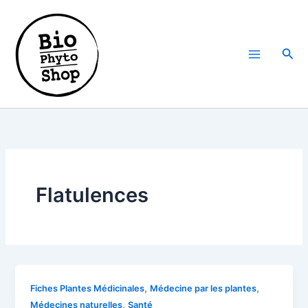
Aller
au
contenu
Rech
Flatulences
,
,
Fiches Plantes Médicinales
Médecine par les plantes
,
Médecines naturelles
Santé