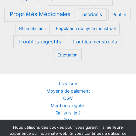
Propriétés Médicinales
psoriasis
Purifier
Rhumatismes
Régulation du cycle menstruel
Troubles digestifs
troubles menstruels
Éructation
Livraison
Moyens de paiement
CGV
Mentions légales
Qui suis-je ?
Blog
Nous utilisons des cookies pour vous garantir la meilleure
Contact
expérience sur notre site web. Si vous continuez à utiliser ce
Points de vente