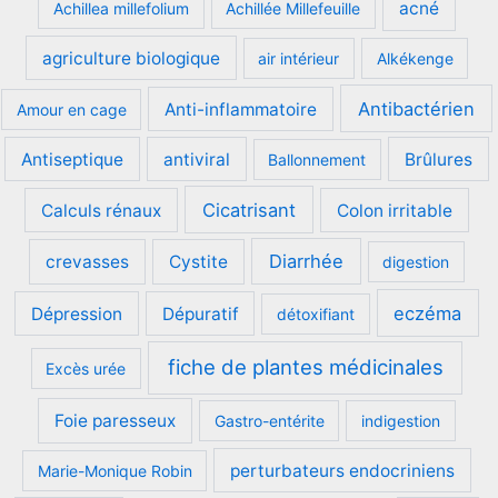
acné
Achillea millefolium
Achillée Millefeuille
agriculture biologique
air intérieur
Alkékenge
Antibactérien
Anti-inflammatoire
Amour en cage
Antiseptique
antiviral
Brûlures
Ballonnement
Cicatrisant
Calculs rénaux
Colon irritable
Diarrhée
crevasses
Cystite
digestion
eczéma
Dépression
Dépuratif
détoxifiant
fiche de plantes médicinales
Excès urée
Foie paresseux
Gastro-entérite
indigestion
perturbateurs endocriniens
Marie-Monique Robin