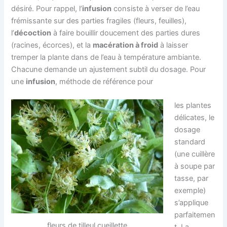
désiré. Pour rappel, l’
infusion
consiste à verser de l’eau
frémissante sur des parties fragiles (fleurs, feuilles),
l’
décoction
à faire bouillir doucement des parties dures
(racines, écorces), et la
macération à froid
à laisser
tremper la plante dans de l’eau à température ambiante.
Chacune demande un ajustement subtil du dosage. Pour
une
infusion
, méthode de référence pour
les plantes
délicates, le
dosage
standard
(une cuillère
à soupe par
tasse, par
exemple)
s’applique
parfaitemen
fleurs de tilleul cueillette
t. La