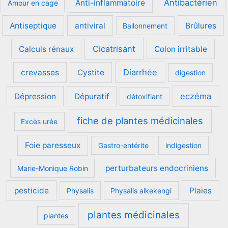
Antibactérien
Anti-inflammatoire
Amour en cage
Antiseptique
antiviral
Brûlures
Ballonnement
Cicatrisant
Calculs rénaux
Colon irritable
Diarrhée
crevasses
Cystite
digestion
eczéma
Dépression
Dépuratif
détoxifiant
fiche de plantes médicinales
Excès urée
Foie paresseux
Gastro-entérite
indigestion
perturbateurs endocriniens
Marie-Monique Robin
pesticide
Plaies
Physalis
Physalis alkekengi
plantes médicinales
plantes