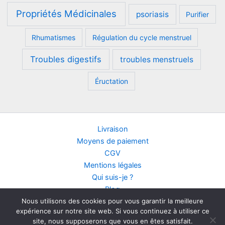
Propriétés Médicinales
psoriasis
Purifier
Rhumatismes
Régulation du cycle menstruel
Troubles digestifs
troubles menstruels
Éructation
Livraison
Moyens de paiement
CGV
Mentions légales
Qui suis-je ?
Blog
Nous utilisons des cookies pour vous garantir la meilleure
Contact
expérience sur notre site web. Si vous continuez à utiliser ce
Points de vente
site, nous supposerons que vous en êtes satisfait.