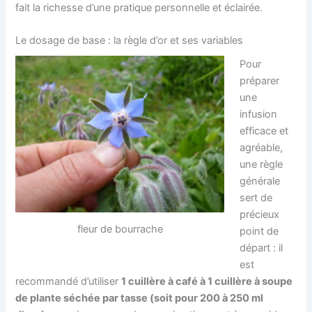
fait la richesse d’une pratique personnelle et éclairée.
Le dosage de base : la règle d’or et ses variables
Pour
préparer
une
infusion
efficace et
agréable,
une règle
générale
sert de
précieux
fleur de bourrache
point de
départ : il
est
recommandé d’utiliser
1 cuillère à café à 1 cuillère à soupe
de plante séchée par tasse (soit pour 200 à 250 ml