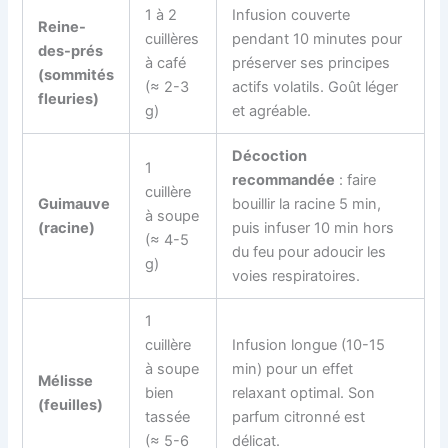
1 à 2
Infusion couverte
Reine-
cuillères
pendant 10 minutes pour
des-prés
à café
préserver ses principes
(sommités
(≈ 2-3
actifs volatils. Goût léger
fleuries)
g)
et agréable.
Décoction
1
recommandée
: faire
cuillère
Guimauve
bouillir la racine 5 min,
à soupe
(racine)
puis infuser 10 min hors
(≈ 4-5
du feu pour adoucir les
g)
voies respiratoires.
1
cuillère
Infusion longue (10-15
à soupe
min) pour un effet
Mélisse
bien
relaxant optimal. Son
(feuilles)
tassée
parfum citronné est
(≈ 5-6
délicat.