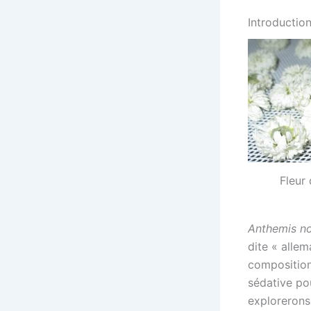
Introduction
Fleur
Anthemis no
dite « allem
composition 
sédative po
explorerons