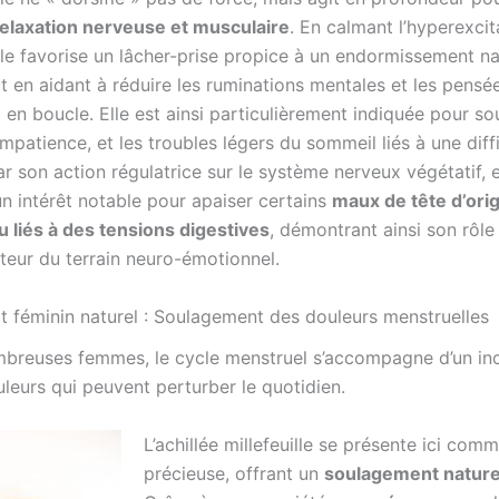
relaxation nerveuse et musculaire
. En calmant l’hyperexcit
lle favorise un lâcher-prise propice à un endormissement na
ut en aidant à réduire les ruminations mentales et les pens
 en boucle. Elle est ainsi particulièrement indiquée pour so
’impatience, et les troubles légers du sommeil liés à une diff
r son action régulatrice sur le système nerveux végétatif, 
n intérêt notable pour apaiser certains
maux de tête d’ori
 liés à des tensions digestives
, démontrant ainsi son rôle
teur du terrain neuro-émotionnel.
t féminin naturel : Soulagement des douleurs menstruelles
breuses femmes, le cycle menstruel s’accompagne d’un inc
leurs qui peuvent perturber le quotidien.
L’achillée millefeuille se présente ici comm
précieuse, offrant un
soulagement naturel