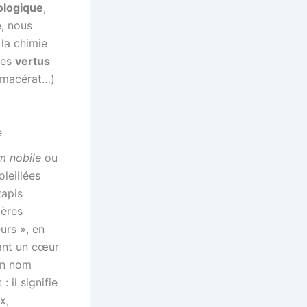
ologique
,
e, nous
 la chimie
ses
vertus
, macérat…)
e
 nobile
ou
oleillées
tapis
ières
urs », en
rant un cœur
on nom
 il signifie
x,