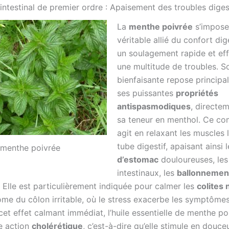
intestinal de premier ordre : Apaisement des troubles diges
La
menthe poivrée
s’impos
véritable allié du confort dige
un soulagement rapide et ef
une multitude de troubles. S
bienfaisante repose principa
ses puissantes
propriétés
antispasmodiques
, directem
sa teneur en menthol. Ce co
agit en relaxant les muscles 
tube digestif, apaisant ainsi 
menthe poivrée
d’estomac
douloureuses, le
intestinaux, les
ballonnemen
. Elle est particulièrement indiquée pour calmer les
colites
ome du côlon irritable, où le stress exacerbe les symptômes
et effet calmant immédiat, l’huile essentielle de menthe po
e action
cholérétique
, c’est-à-dire qu’elle stimule en douceu