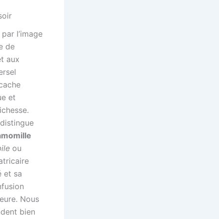
soir
 par l’image
e de
t aux
ersel
 cache
ue et
ichesse.
distingue
amomille
ile
ou
tricaire
é et sa
nfusion
jeure. Nous
ndent bien