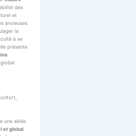
abilité des
turel et
ées anxieuses
ulager la
iculté à se
elle présente
gine
 global
onfort,
e une alliée
 et global
.