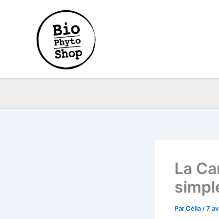
Aller
au
contenu
La Ca
simpl
Par
Célia
/
7 av