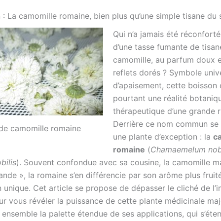
 : La camomille romaine, bien plus qu’une simple tisane du 
Qui n’a jamais été réconforté
d’une tasse fumante de tisan
camomille, au parfum doux e
reflets dorés ? Symbole univ
d’apaisement, cette boisson
pourtant une réalité botaniq
thérapeutique d’une grande r
Derrière ce nom commun se 
 de camomille romaine
une plante d’exception : la
c
romaine
(
Chamaemelum nob
bilis
). Souvent confondue avec sa cousine, la camomille ma
ande », la romaine s’en différencie par son arôme plus fruit
unique. Cet article se propose de dépasser le cliché de l’i
ur vous révéler la puissance de cette plante médicinale ma
 ensemble la palette étendue de ses applications, qui s’éte