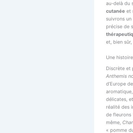
au-delà du 
cutanée
et
suivrons un
précise de 
thérapeuti
et, bien sûr
Une histoir
Discrète et
Anthemis no
d’Europe de
aromatique, 
délicates, e
réalité des 
de fleurons
même,
Cha
« pomme du 