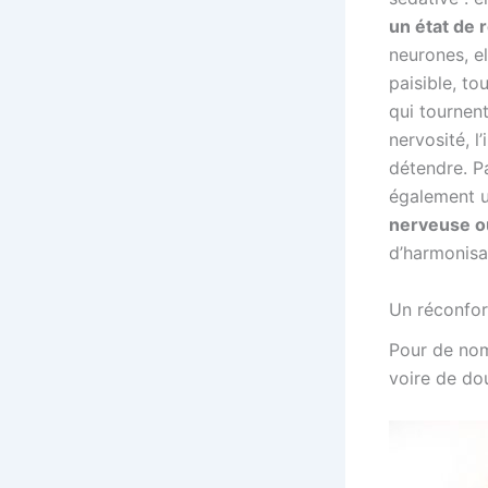
un état de 
neurones, e
paisible, to
qui tournent
nervosité, l
détendre. Pa
également u
nerveuse ou
d’harmonisa
Un réconfor
Pour de nom
voire de dou