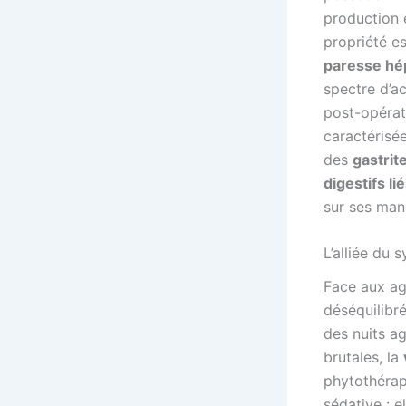
production e
propriété e
paresse hé
spectre d’a
post-opérat
caractérisée
des
gastrit
digestifs li
sur ses man
L’alliée du 
Face aux ag
déséquilibré
des nuits ag
brutales, la
phytothérap
sédative : e