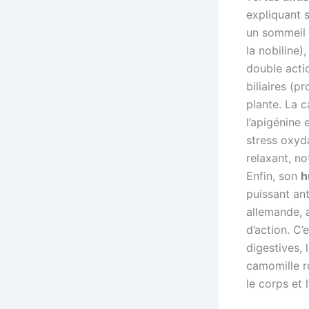
expliquant s
un sommeil 
la nobiline
double actio
biliaires (p
plante. La 
l’apigénine 
stress oxyda
relaxant, n
Enfin, son
h
puissant ant
allemande, 
d’action. C
digestives, 
camomille ro
le corps et l