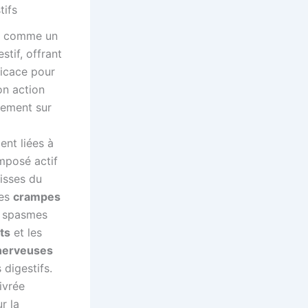
tifs
e comme un
stif, offrant
ficace pour
on action
lement sur
ent liées à
mposé actif
lisses du
les
crampes
s spasmes
ts
et les
 nerveuses
 digestifs.
ivrée
r la