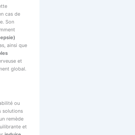
ette
en cas de
te. Son
amment
pepsie)
as, ainsi que
bles
nerveuse et
ment global.
abilité ou
s solutions
 un remède
ilibrante et
our
induire