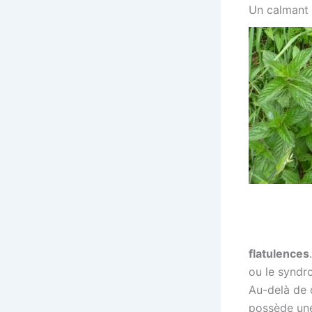
Un calmant 
flatulences
ou le syndr
Au-delà de c
possède un