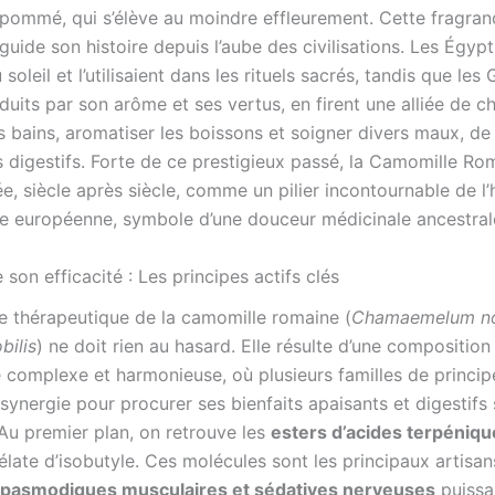
pommé, qui s’élève au moindre effleurement. Cette fragran
uide son histoire depuis l’aube des civilisations. Les Égypt
soleil et l’utilisaient dans les rituels sacrés, tandis que les 
uits par son arôme et ses vertus, en firent une alliée de c
 bains, aromatiser les boissons et soigner divers maux, de 
 digestifs. Forte de ce prestigieux passé, la Camomille Rom
e, siècle après siècle, comme un pilier incontournable de l’
lle européenne, symbole d’une douceur médicinale ancestral
 son efficacité : Les principes actifs clés
e thérapeutique de la camomille romaine (
Chamaemelum no
bilis
) ne doit rien au hasard. Elle résulte d’une composition
 complexe et harmonieuse, où plusieurs familles de principe
synergie pour procurer ses bienfaits apaisants et digestifs 
u premier plan, on retrouve les
esters d’acides terpéniqu
late d’isobutyle. Ces molécules sont les principaux artisan
spasmodiques musculaires et sédatives nerveuses
puissa