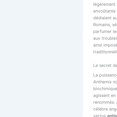
légèrement 
envoûtante g
dédiaient au 
Romains, séd
parfumer les
aux troubles
ainsi imposé
traditionne
Le secret de
La puissanc
Anthemis no
biochimique
agissent en 
renommés. A
célèbre angé
vertus
anti