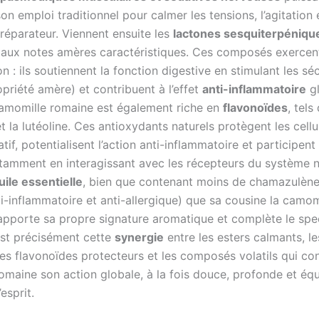
on emploi traditionnel pour calmer les tensions, l’agitation 
réparateur. Viennent ensuite les
lactones sesquiterpéniqu
), aux notes amères caractéristiques. Ces composés exercen
n : ils soutiennent la fonction digestive en stimulant les sé
ropriété amère) et contribuent à l’effet
anti-inflammatoire
gl
camomille romaine est également riche en
flavonoïdes
, tels
et la lutéoline. Ces antioxydants naturels protègent les cell
tif, potentialisent l’action anti-inflammatoire et participent à
otamment en interagissant avec les récepteurs du système 
uile essentielle
, bien que contenant moins de chamazulène
i-inflammatoire et anti-allergique) que sa cousine la camom
apporte sa propre signature aromatique et complète le spe
’est précisément cette
synergie
entre les esters calmants, le
les flavonoïdes protecteurs et les composés volatils qui con
maine son action globale, à la fois douce, profonde et équi
’esprit.