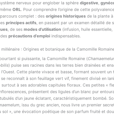
système nerveux pour englober la sphère
digestive
,
gynéc
 même
ORL
. Pour comprendre l’origine de cette polyvalenc
 parcours complet : des
origines historiques
de la plante à
ses
principes actifs
, en passant par un examen détaillé de 
ques
, de ses
modes d’utilisation
(infusion, huile essentielle
, des
précautions d’emploi
indispensables.
e millénaire : Origines et botanique de la Camomille Romain
 pourtant si puissante, la Camomille Romaine (
Chamaemelum
bilis
) puise ses racines dans les terres bien drainées et ens
 l’Ouest. Cette plante vivace et basse, formant souvent un 
se reconnaît à son feuillage vert vif, finement divisé en lan
t surtout à ses adorables capitules floraux. Ces petites « fle
inflorescences, présentent des ligules d’un blanc pur entou
 tubulés d’un jaune éclatant, caractéristiquement bombé. S
maemelum
, issu du grec ancien, nous livre un premier secret :
sol », une évocation poétique de son parfum fruité et dou