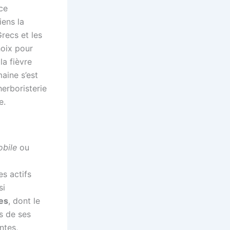
ce
iens la
Grecs et les
hoix pour
la fièvre
aine s’est
herboristerie
e.
bile
ou
s actifs
si
es
, dont le
s de ses
ntes,