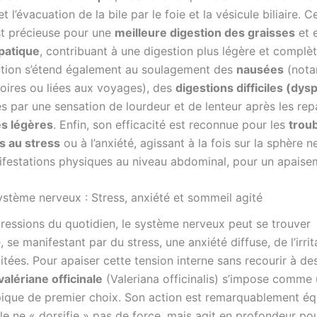
t l’évacuation de la bile par le foie et la vésicule biliaire. C
st précieuse pour une
meilleure digestion des graisses
et 
patique
, contribuant à une digestion plus légère et complè
ction s’étend également au soulagement des
nausées
(not
oires ou liées aux voyages), des
digestions difficiles (dys
s par une sensation de lourdeur et de lenteur après les rep
es légères
. Enfin, son efficacité est reconnue pour les
trou
és au stress
ou à l’anxiété, agissant à la fois sur la sphère 
ifestations physiques au niveau abdominal, pour un apaise
système nerveux : Stress, anxiété et sommeil agité
ressions du quotidien, le système nerveux peut se trouver
, se manifestant par du stress, une anxiété diffuse, de l’irrit
itées. Pour apaiser cette tension interne sans recourir à de
valériane officinale
(Valeriana officinalis) s’impose comme
ique de premier choix. Son action est remarquablement équ
lle ne « dorsifie » pas de force, mais agit en profondeur p