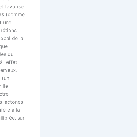
et favoriser
es
(comme
t une
crétions
obal de la
 que
ules du
 l’effet
nerveux.
 (un
ille
ctre
s lactones
fère à la
librée, sur