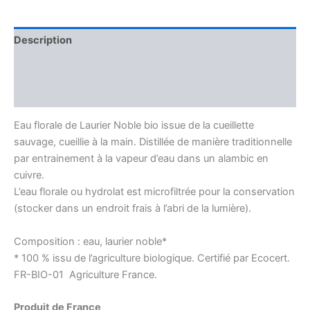
Laurier
Noble
Bio
Description
Informations complémentaires
Avis (0)
Eau florale de Laurier Noble bio issue de la cueillette
sauvage, cueillie à la main. Distillée de manière traditionnelle
par entrainement à la vapeur d’eau dans un alambic en
cuivre.
L’eau florale ou hydrolat est microfiltrée pour la conservation
(stocker dans un endroit frais à l’abri de la lumière).
Composition : eau, laurier noble*
* 100 % issu de l’agriculture biologique. Certifié par Ecocert.
FR-BIO-01 Agriculture France.
Produit de France