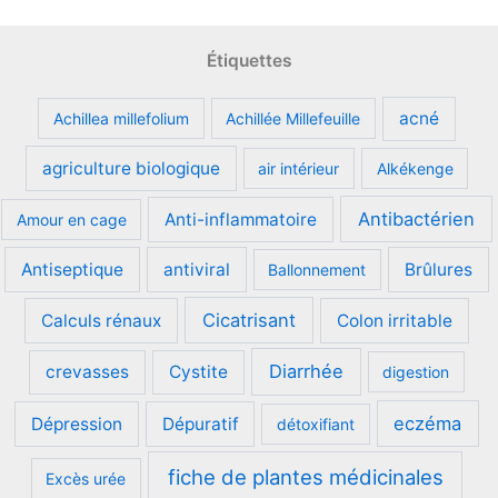
choisies
sur
Étiquettes
la
page
acné
Achillea millefolium
Achillée Millefeuille
du
produit
agriculture biologique
air intérieur
Alkékenge
Antibactérien
Anti-inflammatoire
Amour en cage
Antiseptique
antiviral
Brûlures
Ballonnement
Cicatrisant
Calculs rénaux
Colon irritable
Diarrhée
crevasses
Cystite
digestion
eczéma
Dépression
Dépuratif
détoxifiant
fiche de plantes médicinales
Excès urée