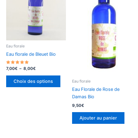
options
optio
peuvent
peuv
être
être
choisies
chois
sur
sur
la
la
page
page
Eau florale
du
du
Eau florale de Bleuet Bio
produit
produ
Note
Plage
7,00
€
–
8,00
€
5.00
de
sur 5
Ce
prix :
Choix des options
Eau florale
produit
7,00€
Eau Florale de Rose de
à
a
8,00€
Damas Bio
plusieurs
9,50
€
variations.
Les
Ajouter au panier
options
peuvent
être