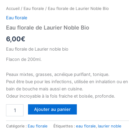
Accueil
/
Eau florale
/ Eau florale de Laurier Noble Bio
Eau florale
Eau florale de Laurier Noble Bio
6,00
€
Eau florale de Laurier noble bio
Flacon de 200ml.
Peaux mixtes, grasses, acnéique purifiant, tonique.
Peut être bue pour les infections, utilisée en inhalation ou en
bain de bouche mais aussi en cuisine.
Odeur incroyable à la fois fraiche et boisée, profonde.
quantité
Ajouter au panier
de
Eau
florale
Catégorie :
Eau florale
Étiquettes :
eau florale
,
laurier noble
de