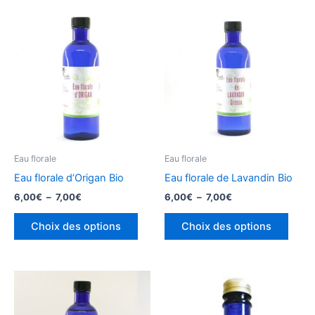
Eau florale
Eau florale
Eau florale d’Origan Bio
Eau florale de Lavandin Bio
Plage
Plage
6,00
€
–
7,00
€
6,00
€
–
7,00
€
de
de
Ce
Ce
prix :
prix :
Choix des options
Choix des options
produit
produ
6,00€
6,00€
à
à
a
a
7,00€
7,00€
plusieurs
plusi
variations.
variat
Les
Les