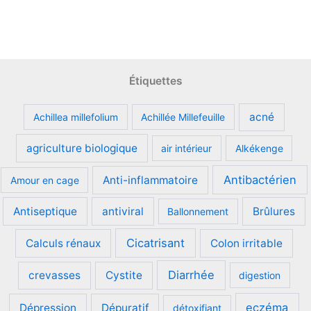
Étiquettes
acné
Achillea millefolium
Achillée Millefeuille
agriculture biologique
air intérieur
Alkékenge
Antibactérien
Anti-inflammatoire
Amour en cage
Antiseptique
antiviral
Brûlures
Ballonnement
Cicatrisant
Calculs rénaux
Colon irritable
Diarrhée
crevasses
Cystite
digestion
eczéma
Dépression
Dépuratif
détoxifiant